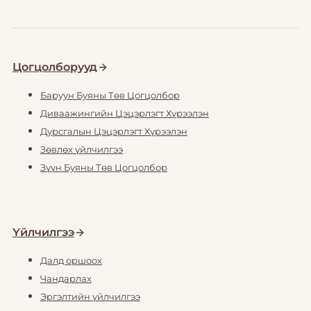
Цогцолборууд
Баруун Буяны Төв Цогцолбор
Диваажингийн Цэцэрлэгт Хүрээлэн
Дурсгалын Цэцэрлэгт Хүрээлэн
Зөвлөх үйлчилгээ
Зүүн Буяны Төв Цогцолбор
Үйлчилгээ
Далд оршоох
Чандарлах
Эргэлтийн үйлчилгээ