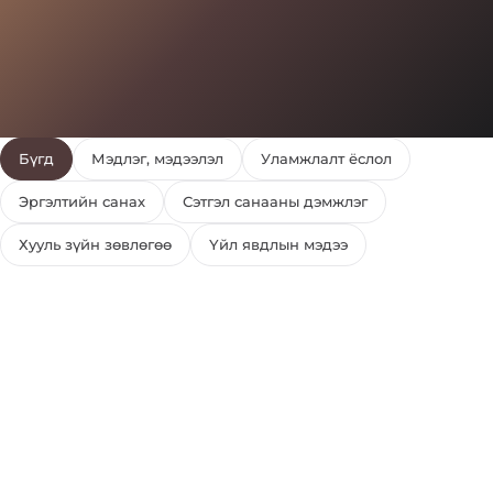
Бүгд
Мэдлэг, мэдээлэл
Уламжлалт ёслол
Эргэлтийн санах
Сэтгэл санааны дэмжлэг
Хууль зүйн зөвлөгөө
Үйл явдлын мэдээ