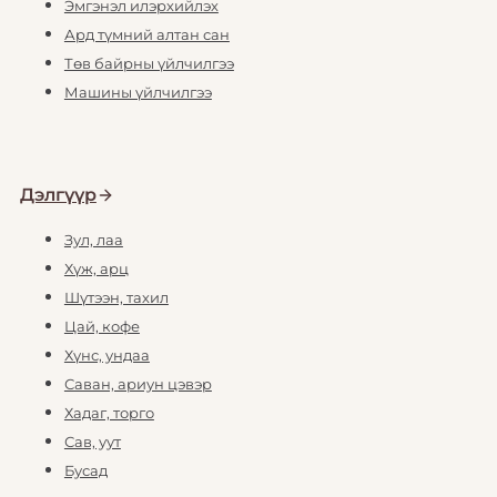
Эмгэнэл илэрхийлэх
Ард түмний алтан сан
Төв байрны үйлчилгээ
Машины үйлчилгээ
Дэлгүүр
Зул, лаа
Хүж, арц
Шүтээн, тахил
Цай, кофе
Хүнс, ундаа
Саван, ариун цэвэр
Хадаг, торго
Сав, уут
Бусад